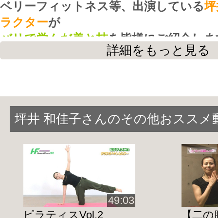
ベリーフィットネス等、出演している
坪
ラクター
が
バリで学んだ美と技
を皆様にご紹介しま
詳細をもっと見る
セルフマッサージ
をマスターして、
より美しく
、
より健康に
生活が送れるよ
顔系まとめは
こちら
坪井 和佳子さんのその他おススメ
小顔（フェイスライン）編は
こちら
口元美人（くち周り）編は
こちら
頬の張りアップ（頬周り）編は
こちら
瞳美人（目&眉）編は
こちら
おでこのしわ編は
こちら
49:03
お腹周り編は
こちら
ピラティスVol.2
【二の