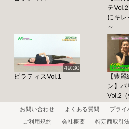
テVol
■撮影協力
にキレ
～
★MINDALIVE
★愛知県名古屋市東区古出来1-2-16 MARKS S
http://www.mindalive.jp/
49:30
ピラティスVol.1
【豊麗
ン】バ
Vol.
お問い合わせ
よくある質問
プライ
ご利用規約
会社概要
特定商取引