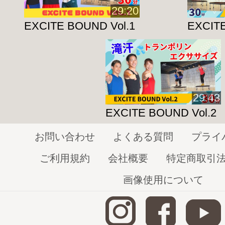
29:20
トランポリン＝下半身を痛めやすい
印象
EXCITE BOUND Vol.1
EXCITE
実際はトランポリンを使う事で
膝や股関
することができます。
やみくもに大きく飛ぶのではなく、
ご自
て無理せず継続的にジャンプする事
がポ
29:43
EXCITE BOUND Vol.2
山根IRの安定したリードと小椋IRの底
お問い合わせ
よくある質問
プライ
まで気持ちを切らさずやりきりましょう
ご利用規約
会社概要
特定商取引
画像使用について
※強度の高いレッスンとなります、ご自
て無理なく行ってください。
※周囲にぶつかる物がないかを確認のう