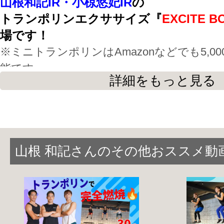
山根和記IR・小椋悠妃IR
の
トランポリンエクササイズ『
EXCITE BO
場です！
※ミニトランポリンはAmazonなどでも5,0
能です
詳細をもっと見る
『
EXCITE BOUND
』は、約３０分間ト
ンプし続ける
超ハードな燃焼系エクササ
ジャンプの動作は、全身を使う事ができ
な筋肉にも
山根 和記さんのその他おススメ動
刺激が入るため全身を満遍なく鍛えるこ
特に、下半身・体幹・インナーマッスル
す。